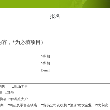
报名
内容，
*
为必填项目）
*
手 机
*
手 机
E-mail
销售
□现场零售
息
□其他
协会
□种养殖大户
理商
□商超及零售连锁店
□贸易公司及机构 □酒店
/
餐饮企业
□大专院