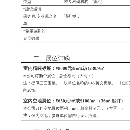
类型
校及科研机构
□其他
*
建议邀请
采购商
/
专业观众名
请列举：
单
*
希望达到的
参展效果
二、展位订购
室内精装标展：¥8000元/9㎡或$1230/9㎡
公司订购个展位，总金额元（大写：）
本
注：提供三面围板、一块单位名称的中
&
英文楣板、一张桌
的
20%
。
室内空地展位：¥650元/㎡或$100/㎡ （36㎡ 起订）
本公司订购空地展位面积：
m
²。总金额
￥
元，（大写：）
注：
仅为空地，参展单位需自行设计搭建。