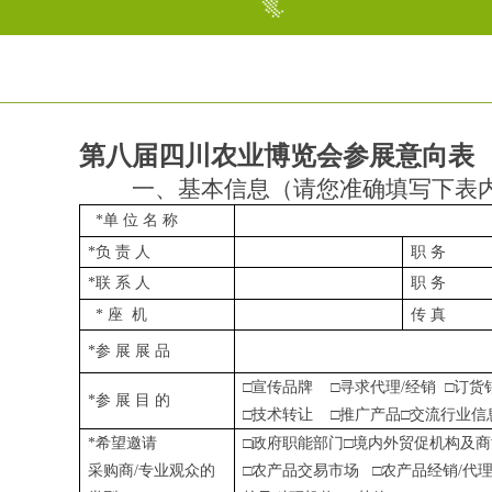
第八届四川农业博览会参展意向表
一、基本信息（请您准确填写下表
*
单 位 名 称
*
负 责 人
职 务
*
联 系 人
职 务
*
座
机
传 真
*
参 展 展 品
□宣传品牌
□寻求代理
/
经销
□订货
*
参 展 目 的
□技术转让
□推广产品□交流行业信
*
希望邀请
□政府职能部门
□境内外
贸促机构及商
采购商
/
专业观众的
□农产品交易市场
□农产品经销
/
代