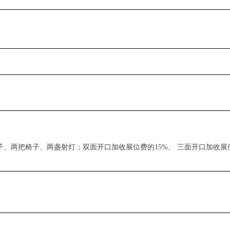
子、两把椅子、两盏射灯；双面开口加收展位费的
15%
、 三面开口加收展